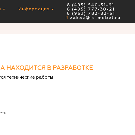
8 (495) 540-51-61
ы
Информация
8 (495) 777-30-21
8 (963) 782-82-61
zakaz@ic-mebel.ru
А НАХОДИТСЯ В РАЗРАБОТКЕ
тся технические работы
ети