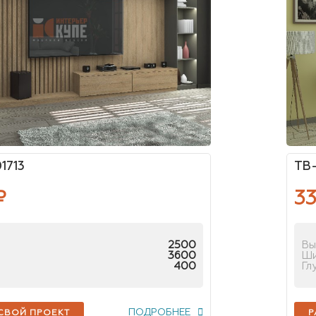
1713
ТВ-
₽
33
2500
Вы
3600
Ш
400
Гл
ПОДРОБНЕЕ
 СВОЙ ПРОЕКТ
Р