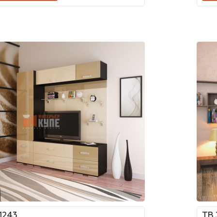
1243
ТВ 