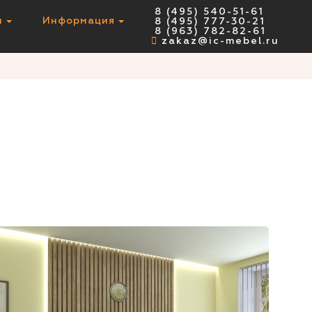
8 (495) 540-51-61
ы
Информация
8 (495) 777-30-21
8 (963) 782-82-61
zakaz@ic-mebel.ru