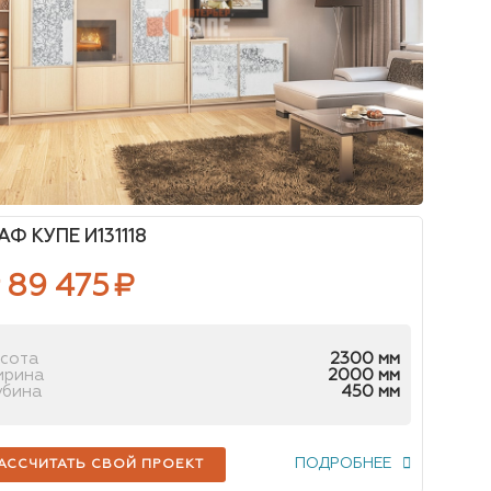
Ф КУПЕ И131118
 89 475
₽
сота
2300 мм
ирина
2000 мм
убина
450 мм
ПОДРОБНЕЕ
АССЧИТАТЬ СВОЙ ПРОЕКТ