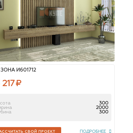
ЗОНА И601712
 217
₽
сота
300
ирина
2000
убина
300
ПОДРОБНЕЕ
АССЧИТАТЬ СВОЙ ПРОЕКТ