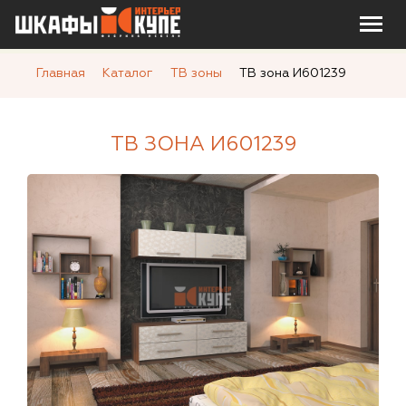
Главная
Каталог
ТВ зоны
ТВ зона И601239
ТВ ЗОНА И601239