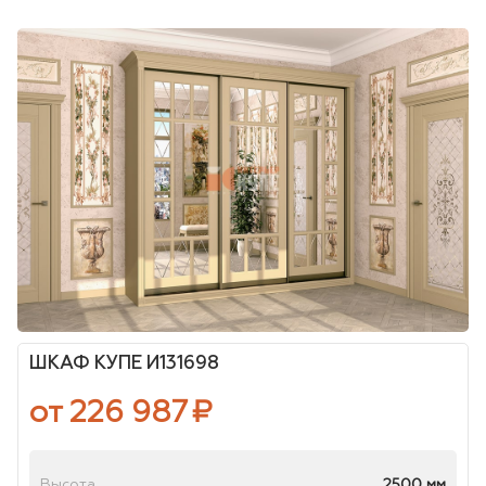
ШКАФ КУПЕ И131698
от 226 987
₽
Высота
2500 мм