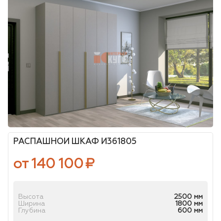
РАСПАШНОЙ ШКАФ И361805
от 140 100
₽
Высота
2500 мм
Ширина
1800 мм
Глубина
600 мм