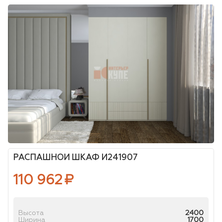
РАСПАШНОЙ ШКАФ И241907
110 962
₽
Высота
2400
Ширина
1700