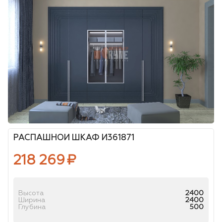
РАСПАШНОЙ ШКАФ И361871
218 269
₽
Высота
2400
Ширина
2400
Глубина
500