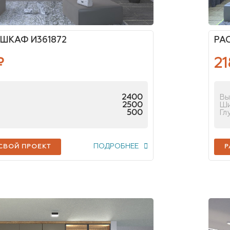
ШКАФ И361872
РА
₽
21
2400
Вы
2500
Ш
500
Гл
ПОДРОБНЕЕ
 СВОЙ ПРОЕКТ
Р