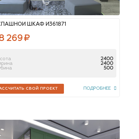
СПАШНОЙ ШКАФ И361871
8 269
₽
сота
2400
ирина
2400
убина
500
ПОДРОБНЕЕ
АССЧИТАТЬ СВОЙ ПРОЕКТ