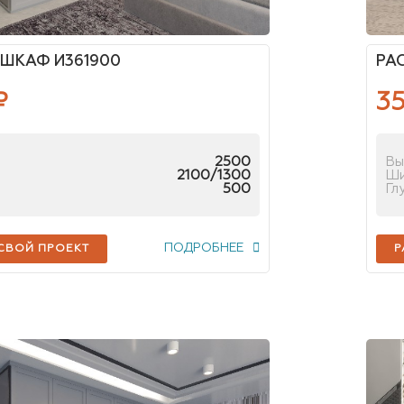
ШКАФ И361900
РА
₽
35
2500
Вы
2100/1300
Ш
500
Гл
ПОДРОБНЕЕ
 СВОЙ ПРОЕКТ
Р