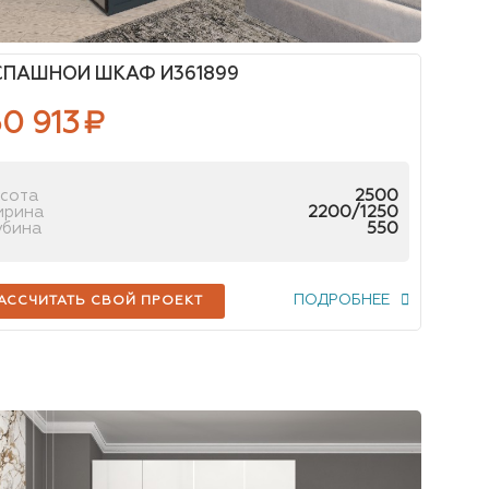
СПАШНОЙ ШКАФ И361899
0 913
₽
сота
2500
ирина
2200/1250
убина
550
ПОДРОБНЕЕ
АССЧИТАТЬ СВОЙ ПРОЕКТ