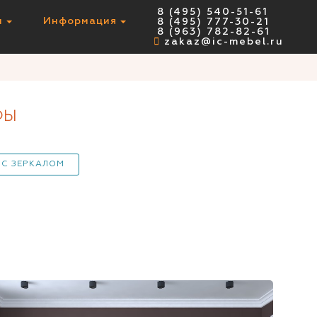
8 (495) 540-51-61
ы
Информация
8 (495) 777-30-21
8 (963) 782-82-61
zakaz@ic-mebel.ru
ФЫ
С ЗЕРКАЛОМ