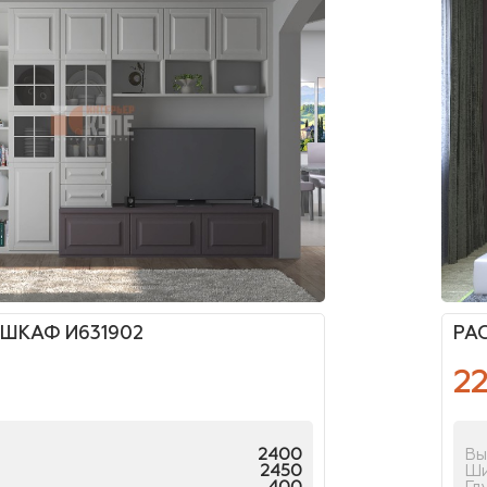
ШКАФ И631902
РА
2
2400
Вы
2450
Ш