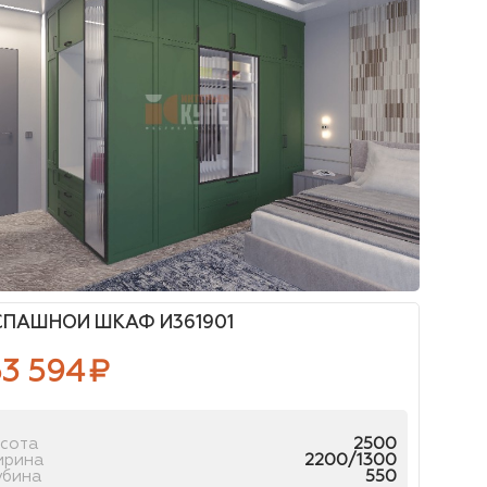
СПАШНОЙ ШКАФ И361901
53 594
₽
сота
2500
ирина
2200/1300
убина
550