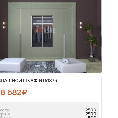
СПАШНОЙ ШКАФ И361873
28 682
₽
сота
2500
ирина
2500