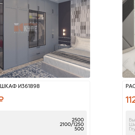
ШКАФ И361898
РА
₽
11
2500
Вы
2100/1250
Ш
500
Гл