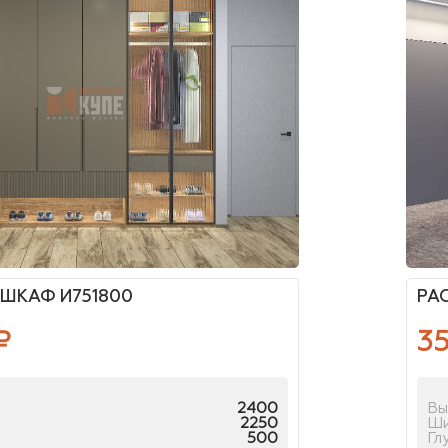
ШКАФ И751800
РА
₽
3
2400
Вы
2250
Ш
500
Гл