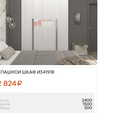
СПАШНОЙ ШКАФ И341918
2 824
₽
сота
2400
ирина
1500
убина
500