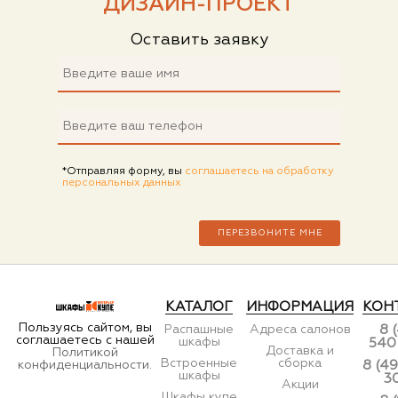
ДИЗАЙН-ПРОЕКТ
Оставить заявку
*Отправляя форму, вы
соглашаетесь на обработку
персональных данных
КАТАЛОГ
ИНФОРМАЦИЯ
КОН
Пользуясь сайтом, вы
Распашные
Адреса салонов
8 
соглашаетесь с нашей
шкафы
540
Доставка и
Политикой
Встроенные
сборка
конфиденциальности.
8 (49
шкафы
3
Акции
Шкафы купе