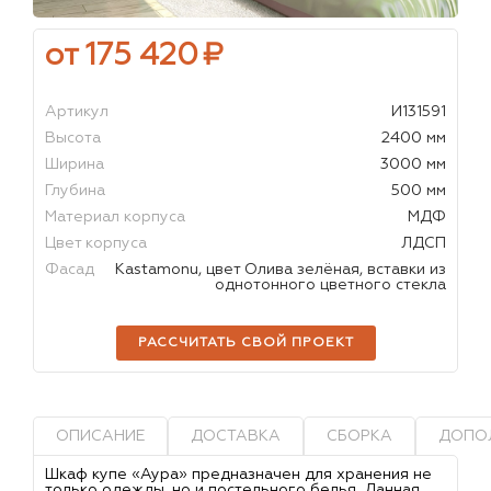
от 175 420
₽
Артикул
И131591
Высота
2400 мм
Ширина
3000 мм
Глубина
500 мм
Материал корпуса
МДФ
Цвет корпуса
ЛДСП
Фасад
Kastamonu, цвет Олива зелёная, вставки из
однотонного цветного стекла
РАССЧИТАТЬ СВОЙ ПРОЕКТ
ОПИСАНИЕ
ДОСТАВКА
СБОРКА
ДОПО
Шкаф купе «Аура» предназначен для хранения не
только одежды, но и постельного белья. Данная