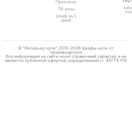
782
Прихожие
zak
ТВ зоны
meb
Шкаф за 5
дней
© "Интерьер купе" 2010-2026 Шкафы-купе от
производителя
Вся информация на сайте носит справочный характер и не
является публичной офертой, определяемой ст. 437 ГК РФ