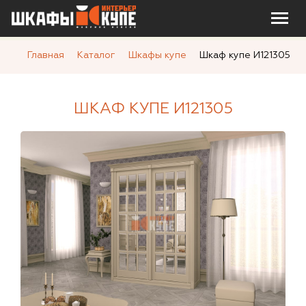
Главная
Каталог
Шкафы купе
Шкаф купе И121305
ШКАФ КУПЕ И121305