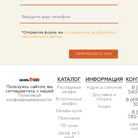
*Отправляя форму, вы
соглашаетесь на обработку
персональных данных
КАТАЛОГ
ИНФОРМАЦИЯ
КОН
Пользуясь сайтом, вы
Распашные
Адреса салонов
8 
соглашаетесь с нашей
шкафы
540
Доставка и
Политикой
Встроенные
сборка
конфиденциальности.
8 (49
шкафы
3
Акции
Шкафы купе
8 
782
Прихожие
zak
ТВ зоны
meb
Шкаф за 5
дней