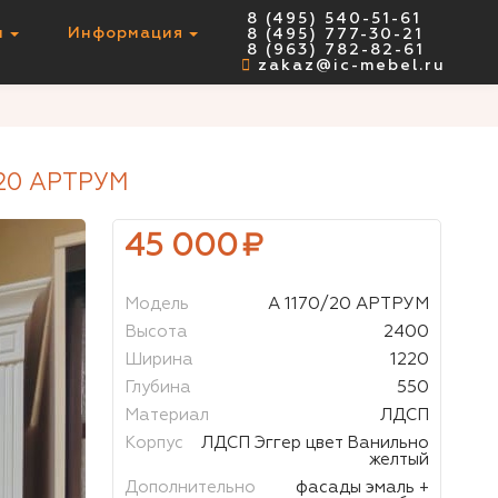
8 (495) 540-51-61
ы
Информация
8 (495) 777-30-21
НЕТ В НАЛИЧИИ
8 (963) 782-82-61
zakaz@ic-mebel.ru
20 АРТРУМ
45 000
₽
Модель
А 1170/20 АРТРУМ
Высота
2400
Ширина
1220
Глубина
550
Материал
ЛДСП
Корпус
ЛДСП Эггер цвет Ванильно
желтый
Дополнительно
фасады эмаль +