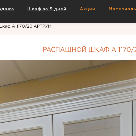
 АРТРУМ
одажа
Шкаф за 5 дней
Акции
Материал
шкаф А 1170/20 АРТРУМ
РАСПАШНОЙ ШКАФ А 1170/