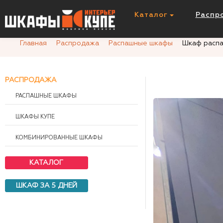
Шкаф распашной 3 двери
Каталог
Распр
Главная
Распродажа
Распашные шкафы
Шкаф распа
РАСПРОДАЖА
РАСПАШНЫЕ ШКАФЫ
ШКАФЫ КУПЕ
КОМБИНИРОВАННЫЕ ШКАФЫ
КАТАЛОГ
ШКАФ ЗА 5 ДНЕЙ