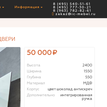
8 (495) 540-51-61
ы
Информация
8 (495) 777-30-21
НЕТ В НАЛИЧИИ
8 (963) 782-82-61
zakaz@ic-mebel.ru
ДВЕРИ
50 000
₽
Высота
2400
Ширина
1550
Глубина
550
Материал
МДФ
Корпус
цвет шоколад антискреч
Дополнительно
интегрированная
ручка