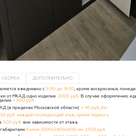
СБОРКА
ДОПОЛНИТЕЛЬНО
вляется ежедневно с
9:00 до 19:00
, кроме воскресенья, понеде
0 км от МКАД одно изделие:
2000 руб.
В случае оформления, ед
делия
+ 500 руб.
КАД (в пределах Московской области):
+ 45 руб./км.
250 руб. каждый последующий этаж, кроме первого.
а:
500 руб.
вне зависимости от этажа.
 габаритами
более 2500х2400х600 мм: 2300 руб.