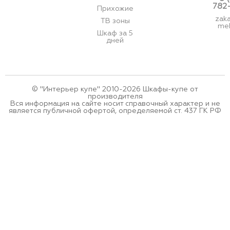
782
Прихожие
zak
ТВ зоны
meb
Шкаф за 5
дней
© "Интерьер купе" 2010-2026 Шкафы-купе от
производителя
Вся информация на сайте носит справочный характер и не
является публичной офертой, определяемой ст. 437 ГК РФ