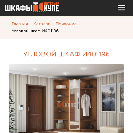
Главная
Каталог
Прихожие
Угловой шкаф И401196
УГЛОВОЙ ШКАФ И401196