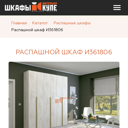
Главная
Каталог
Распашные шкафы
Распашной шкаф И361806
РАСПАШНОЙ ШКАФ И361806