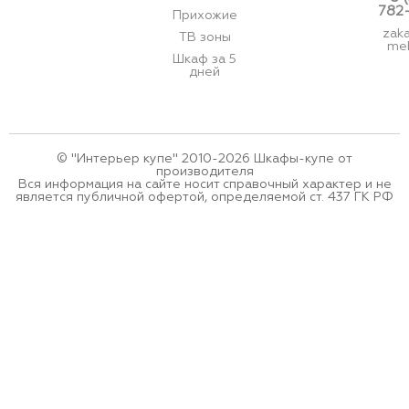
782
Прихожие
zak
ТВ зоны
meb
Шкаф за 5
дней
© "Интерьер купе" 2010-2026 Шкафы-купе от
производителя
Вся информация на сайте носит справочный характер и не
является публичной офертой, определяемой ст. 437 ГК РФ