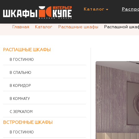
Распашной шкаф И361894
Каталог
Распр
Главная
Каталог
Распашные шкафы
Распашной шка
РАСПАШНЫЕ ШКАФЫ
В ГОСТИНУЮ
В СПАЛЬНЮ
В КОРИДОР
В КОМНАТУ
С ЗЕРКАЛОМ
ВСТРОЕННЫЕ ШКАФЫ
В ГОСТИНУЮ