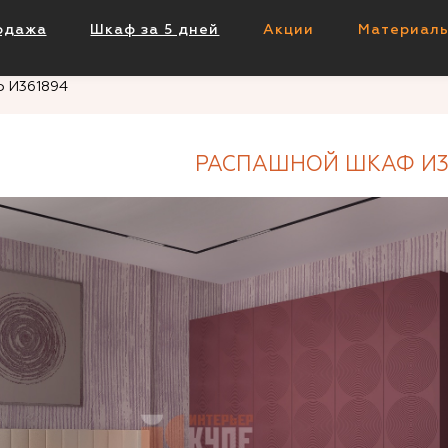
одажа
Шкаф за 5 дней
Акции
Материал
ф И361894
РАСПАШНОЙ ШКАФ И3