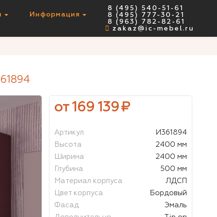
8 (495) 540-51-61
ы
Информация
8 (495) 777-30-21
НЕТ В НАЛИЧИИ
8 (963) 782-82-61
zakaz@ic-mebel.ru
61894
от 169 139
₽
Артикул
И361894
Высота
2400 мм
Ширина
2400 мм
Глубина
500 мм
Материал корпуса
ЛДСП
Цвет корпуса
Бордовый
Фасад
Эмаль