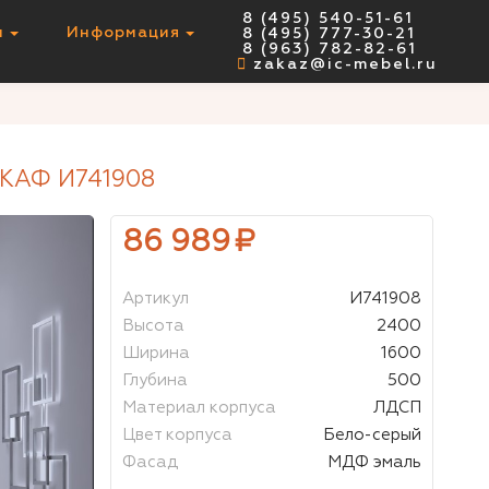
8 (495) 540-51-61
ы
Информация
8 (495) 777-30-21
НЕТ В НАЛИЧИИ
8 (963) 782-82-61
zakaz@ic-mebel.ru
АФ И741908
86 989
₽
Артикул
И741908
Высота
2400
Ширина
1600
Глубина
500
Материал корпуса
ЛДСП
Цвет корпуса
Бело-серый
Фасад
МДФ эмаль