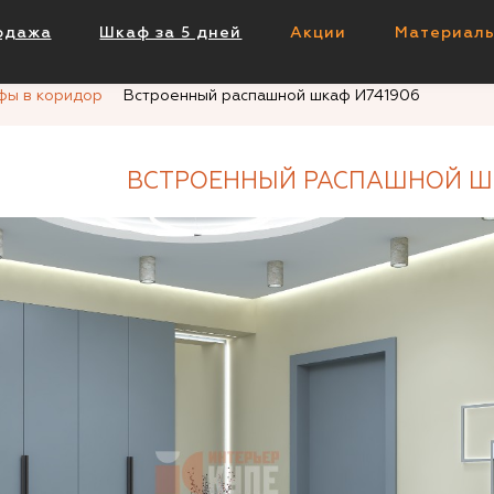
аф И741906
одажа
Шкаф за 5 дней
Акции
Материал
фы в коридор
Встроенный распашной шкаф И741906
ВСТРОЕННЫЙ РАСПАШНОЙ ШК