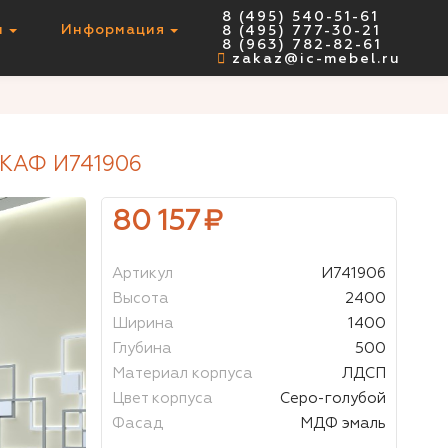
8 (495) 540-51-61
ы
Информация
8 (495) 777-30-21
НЕТ В НАЛИЧИИ
8 (963) 782-82-61
zakaz@ic-mebel.ru
АФ И741906
80 157
₽
Артикул
И741906
Высота
2400
Ширина
1400
Глубина
500
Материал корпуса
ЛДСП
Цвет корпуса
Серо-голубой
Фасад
МДФ эмаль