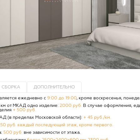
СБОРКА
ДОПОЛНИТЕЛЬНО
вляется ежедневно с
9:00 до 19:00
, кроме воскресенья, понеде
0 км от МКАД одно изделие:
2000 руб.
В случае оформления, ед
делия
+ 500 руб.
КАД (в пределах Московской области):
+ 45 руб./км.
250 руб. каждый последующий этаж, кроме первого.
а:
500 руб.
вне зависимости от этажа.