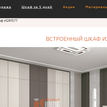
одажа
Шкаф за 5 дней
Акции
Материал
аф И281577
ВСТРОЕННЫЙ ШКАФ И2