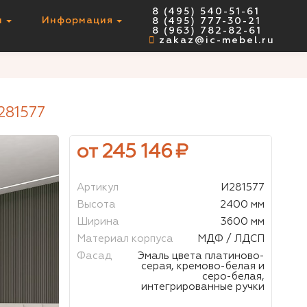
8 (495) 540-51-61
ы
Информация
8 (495) 777-30-21
НЕТ В НАЛИЧИИ
8 (963) 782-82-61
zakaz@ic-mebel.ru
81577
от 245 146
₽
Артикул
И281577
Высота
2400 мм
Ширина
3600 мм
Материал корпуса
МДФ / ЛДСП
Фасад
Эмаль цвета платиново-
серая, кремово-белая и
серо-белая,
интегрированные ручки