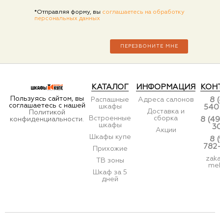
*Отправляя форму, вы
соглашаетесь на обработку
персональных данных
КАТАЛОГ
ИНФОРМАЦИЯ
КОН
Пользуясь сайтом, вы
Распашные
Адреса салонов
8 
соглашаетесь с нашей
шкафы
540
Доставка и
Политикой
Встроенные
сборка
конфиденциальности.
8 (49
шкафы
3
Акции
Шкафы купе
8 
782
Прихожие
zak
ТВ зоны
meb
Шкаф за 5
дней