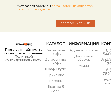
*Отправляя форму, вы
соглашаетесь на обработку
персональных данных
КАТАЛОГ
ИНФОРМАЦИЯ
КОН
Пользуясь сайтом, вы
Распашные
Адреса салонов
8 
соглашаетесь с нашей
шкафы
540
Доставка и
Политикой
Встроенные
сборка
конфиденциальности.
8 (49
шкафы
3
Акции
Шкафы купе
8 
782
Прихожие
zak
ТВ зоны
meb
Шкаф за 5
дней