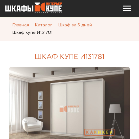
Главная
Каталог
Шкаф за 5 дней
Шкаф купе И131781
ШКАФ КУПЕ И131781