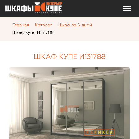
Главная
Каталог
Шкаф за 5 дней
Шкаф купе И131788
ШКАФ КУПЕ И131788