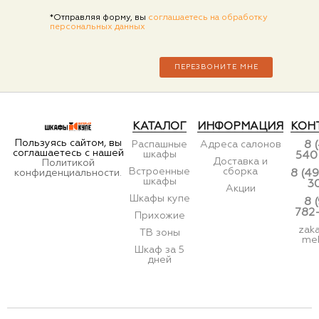
*Отправляя форму, вы
соглашаетесь на обработку
персональных данных
КАТАЛОГ
ИНФОРМАЦИЯ
КОН
Пользуясь сайтом, вы
Распашные
Адреса салонов
8 
соглашаетесь с нашей
шкафы
540
Доставка и
Политикой
Встроенные
сборка
конфиденциальности.
8 (49
шкафы
3
Акции
Шкафы купе
8 
782
Прихожие
zak
ТВ зоны
meb
Шкаф за 5
дней