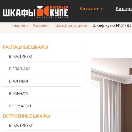
Шкаф купе И131793
Каталог
Распр
Главная
Каталог
Шкаф за 5 дней
Шкаф купе И131793
РАСПАШНЫЕ ШКАФЫ
В ГОСТИНУЮ
В СПАЛЬНЮ
В КОРИДОР
В КОМНАТУ
С ЗЕРКАЛОМ
ВСТРОЕННЫЕ ШКАФЫ
В ГОСТИНУЮ