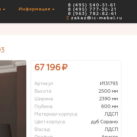
8 (495) 540-51-61
ы
Информация
8 (495) 777-30-21
НЕТ В НАЛИЧИИ
8 (963) 782-82-61
zakaz@ic-mebel.ru
93
67 196
₽
Артикул
И131793
Высота
2500 мм
Ширина
2390 мм
Глубина
600 мм
Материал корпуса
ЛДСП
Цвет корпуса
дуб Сорано
Фасад
ЛДСП