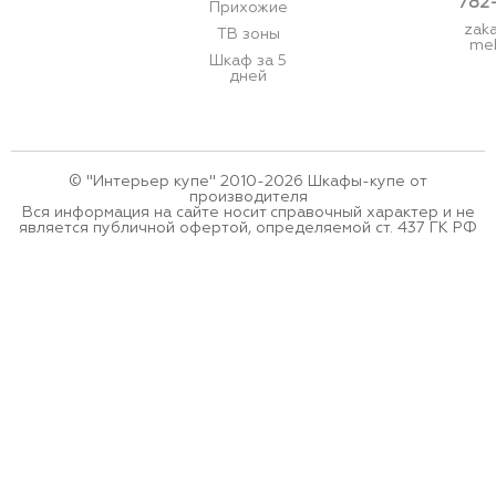
782
Прихожие
zak
ТВ зоны
meb
Шкаф за 5
дней
© "Интерьер купе" 2010-2026 Шкафы-купе от
производителя
Вся информация на сайте носит справочный характер и не
является публичной офертой, определяемой ст. 437 ГК РФ