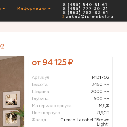
8 (495) 540-51-61
ы
Информация
8 (495) 777-30-21
НЕТ В НАЛИЧИИ
8 (963) 782-82-61
zakaz@ic-mebel.ru
02
от 94 125
₽
Артикул
И131702
Высота
2450 мм
Ширина
2000 мм
Глубина
500 мм
Материал корпуса
МДФ
Цвет корпуса
ЛДСП
Фасад
Стекло Lacobel "Brown
Light"