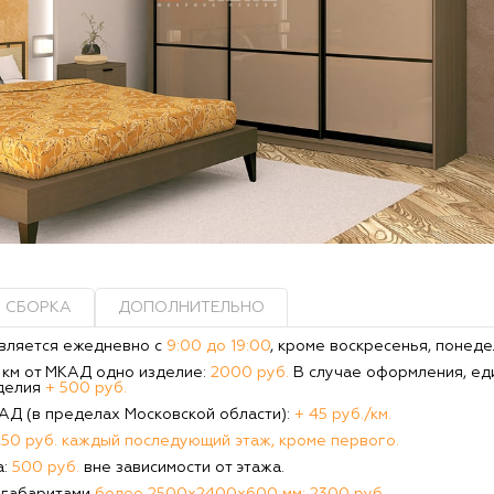
СБОРКА
ДОПОЛНИТЕЛЬНО
вляется ежедневно с
9:00 до 19:00
, кроме воскресенья, понеде
0 км от МКАД одно изделие:
2000 руб.
В случае оформления, ед
делия
+ 500 руб.
КАД (в пределах Московской области):
+ 45 руб./км.
250 руб. каждый последующий этаж, кроме первого.
а:
500 руб.
вне зависимости от этажа.