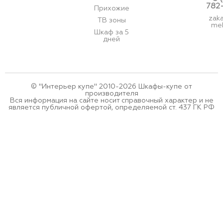
782
Прихожие
zak
ТВ зоны
meb
Шкаф за 5
дней
© "Интерьер купе" 2010-2026 Шкафы-купе от
производителя
Вся информация на сайте носит справочный характер и не
является публичной офертой, определяемой ст. 437 ГК РФ